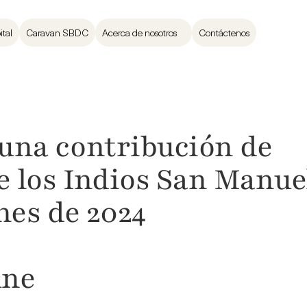
ital
Caravan SBDC
Acerca de nosotros
Contáctenos
una contribución de 
e los Indios San Manuel
nes de 2024

une