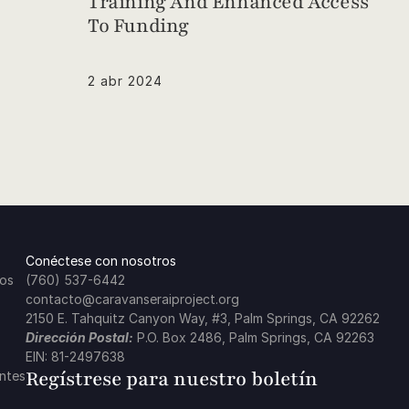
Training And Enhanced Access 
To Funding
2 abr 2024
Conéctese con nosotros
ros
(760) 537-6442
contacto@caravanseraiproject.org
2150 E. Tahquitz Canyon Way, #3, Palm Springs, CA 92262
Dirección Postal:
 P.O. Box 2486, Palm Springs, CA 92263
EIN: 81-2497638
Regístrese para nuestro boletín
ntes