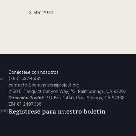
2 abr 2024
Conéctese con nosotros
ros
(760) 537-6442
contacto@caravanseraiproject.org
2150 E. Tahquitz Canyon Way, #3, Palm Springs, CA 92262
Dirección Postal:
 P.O. Box 2486, Palm Springs, CA 92263
EIN: 81-2497638
Regístrese para nuestro boletín
ntes