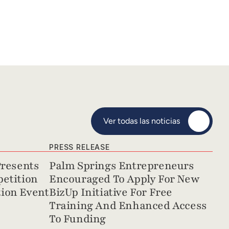
Ver todas las noticias
PRESS RELEASE
resents 
Palm Springs Entrepreneurs 
etition 
Encouraged To Apply For New 
ion Event
BizUp Initiative For Free 
Training And Enhanced Access 
To Funding