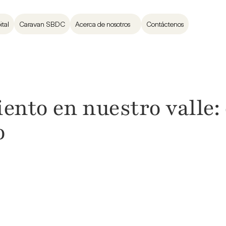
ital
Caravan SBDC
Acerca de nosotros
Contáctenos
nto en nuestro valle: e

