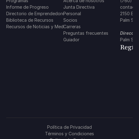
Programas
Acerca de nosotros
(760) 5
Informe de Progreso
Junta Directiva
contacto
Directorio de Emprendedores
Personal
2150 E. 
Biblioteca de Recursos
Socios
Palm Spr
Recursos de Noticias y Medios
Carreras
Preguntas frecuentes
Direcció
Guiador
Palm Spr
Regís
Política de Privacidad
Términos y Condiciones