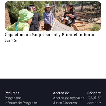
Capacitación Empresarial y Financiamiento
Lea Más
Recursos
Acerca de
Conéctese 
Programas
Acerca de nosotros
(760) 537-
Informe de Progreso
Junta Directiva
contacto@c