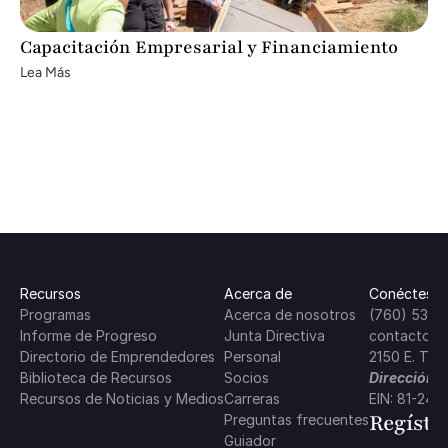
Capacitación Empresarial y Financiamiento
Lea Más
Recursos
Acerca de
Conéctese 
Programas
Acerca de nosotros
(760) 537-
Informe de Progreso
Junta Directiva
contacto@c
Directorio de Emprendedores
Personal
2150 E. Tah
Biblioteca de Recursos
Socios
Dirección P
Recursos de Noticias y Medios
Carreras
EIN: 81-24
Regístr
Preguntas frecuentes
Guiador